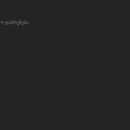
taripebi
.ge
დაბრუნება
ᲚᲐᲘᲕᲘ
შპს "აკო" -
აეროპორტის
ფილიალი
შპს "აკო" - აეროპორტის ფილიალი
სავალუტო კურსები
41
ᲙᲣᲠᲡᲘ