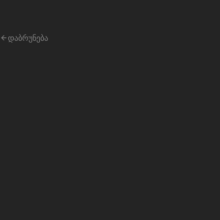
taripebi
.ge
დაბრუნება
ᲚᲐᲘᲕᲘ
შპს ტასო 2023 -
გორგასლის 3
3 ვახტანგ გორგასალის ქუჩა, თბილისი
სავალუტო კურსები
3
ᲙᲣᲠᲡᲘ
USD
აშშ დოლარი